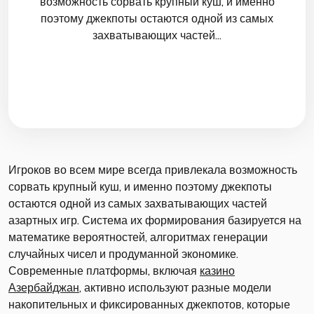
возможность сорвать крупный куш, и именно
поэтому джекпоты остаются одной из самых
захватывающих частей...
Игроков во всем мире всегда привлекала возможность
сорвать крупный куш, и именно поэтому джекпоты
остаются одной из самых захватывающих частей
азартных игр. Система их формирования базируется на
математике вероятностей, алгоритмах генерации
случайных чисел и продуманной экономике.
Современные платформы, включая
казино
Азербайджан
, активно используют разные модели
накопительных и фиксированных джекпотов, которые