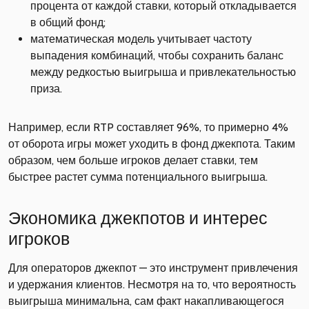
процента от каждой ставки, который откладывается
в общий фонд;
математическая модель учитывает частоту
выпадения комбинаций, чтобы сохранить баланс
между редкостью выигрыша и привлекательностью
приза.
Например, если RTP составляет 96%, то примерно 4%
от оборота игры может уходить в фонд джекпота. Таким
образом, чем больше игроков делает ставки, тем
быстрее растет сумма потенциального выигрыша.
Экономика джекпотов и интерес
игроков
Для операторов джекпот — это инструмент привлечения
и удержания клиентов. Несмотря на то, что вероятность
выигрыша минимальна, сам факт накапливающегося