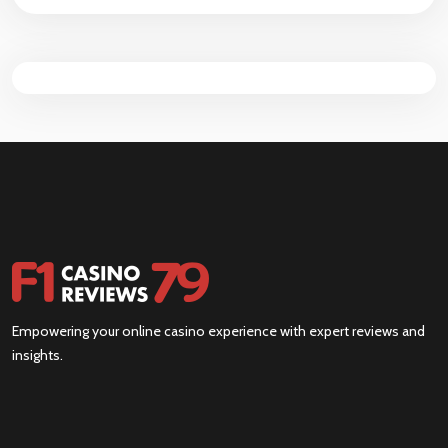
Empowering your online casino experience with expert reviews and
insights.